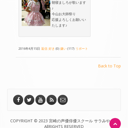
朝寝ましろが歌います
♪
今山お大師祭り
応援よろしくお願いい
たします♪
2016年4月15日
返信
好き
(0)
嫌い
(117)
リポート
Back to Top
COPYRIGHT © 2023 宮崎の声優俳優スクール サラみやざき
AllRIGHTS RESERVED