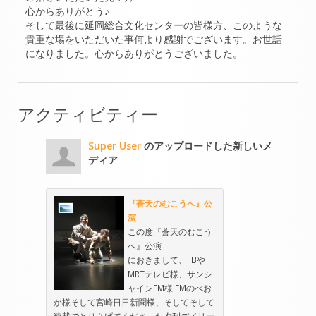
心からありがとう♪
そして最後に延岡総合文化センターの皆様方、このような
貴重な場をいただいた事何より感謝でございます。お世話
になりました。心からありがとうございました。
アクティビティー
Super User
のアップロードした新しいメ
ディア
『蒼天のむこうへ』公
演
この度『蒼天のむこう
へ』公演
におきまして、FBや
MRTテレビ様、サンシ
ャインFM様.FMのべお
か様そして宮崎日日新聞様、そしてそして
連載でとりあげてくださった夕刊デイリー