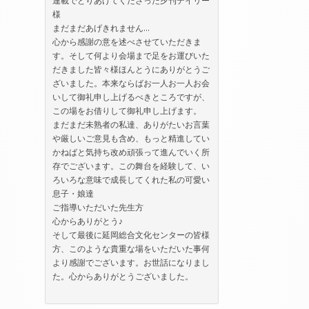
様
まだまだあげきれません…
心から感謝の意を述べさせていただきま
す。そして何より会場まで足をお運びいた
だきました皆々様ほんとうにありがとうご
ざいました。本来ならばお一人お一人お会
いして御礼申し上げるべきところですが、
この場をお借りして御礼申し上げます。
まだまだ未熟者の私達、ありがたいお言葉
や厳しいご意見も含め、もっと精進してい
かねばと気持ち改め頑張って進んでいく所
存でございます。この舞台を経験して、い
ろいろな意味で成長してくれた私の可愛い
息子・娘達
ご指導いただいた先生方
心からありがとう♪
そして最後に延岡総合文化センターの皆様
方、このような貴重な場をいただいた事何
より感謝でございます。お世話になりまし
た。心からありがとうございました。