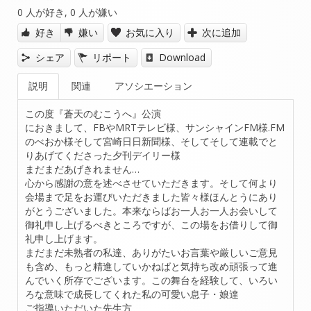
0
人が好き,
0
人が嫌い
好き
嫌い
お気に入り
次に追加
シェア
リポート
Download
説明
関連
アソシエーション
この度『蒼天のむこうへ』公演
におきまして、FBやMRTテレビ様、サンシャインFM様.FM
のべおか様そして宮崎日日新聞様、そしてそして連載でと
りあげてくださった夕刊デイリー様
まだまだあげきれません…
心から感謝の意を述べさせていただきます。そして何より
会場まで足をお運びいただきました皆々様ほんとうにあり
がとうございました。本来ならばお一人お一人お会いして
御礼申し上げるべきところですが、この場をお借りして御
礼申し上げます。
まだまだ未熟者の私達、ありがたいお言葉や厳しいご意見
も含め、もっと精進していかねばと気持ち改め頑張って進
んでいく所存でございます。この舞台を経験して、いろい
ろな意味で成長してくれた私の可愛い息子・娘達
ご指導いただいた先生方