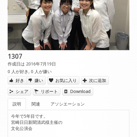
1307
作成日は 2016年7月19日
0
人が好き,
0
人が嫌い
好き
嫌い
お気に入り
次に追加
シェア
リポート
Download
説明
関連
アソシエーション
今年で5年目です。
宮崎日日新聞清武様主催の
文化公演会