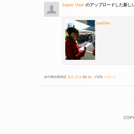
Super User
のアップロードした新し
be609w
2015年6月09日
返信
好き
(0)
嫌い
(125)
リポート
COP