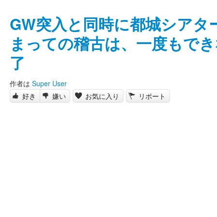
GW突入と同時に都城シアタ
まっての稽古は、一度もでき
了
作者は
Super User
好き
嫌い
お気に入り
リポート