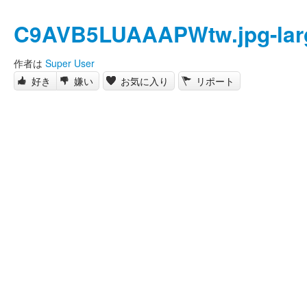
C9AVB5LUAAAPWtw.jpg-lar
作者は
Super User
好き
嫌い
お気に入り
リポート