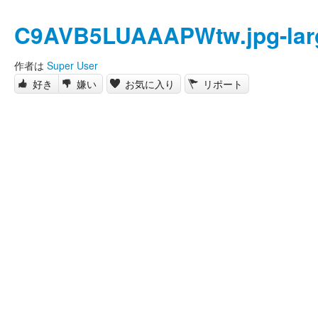
C9AVB5LUAAAPWtw.jpg-lar
作者は
Super User
好き
嫌い
お気に入り
リポート