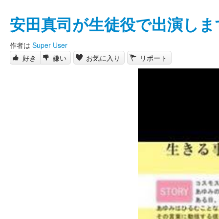
安田真司が生徒役で出演しま
作者は
Super User
好き
嫌い
お気に入り
リポート