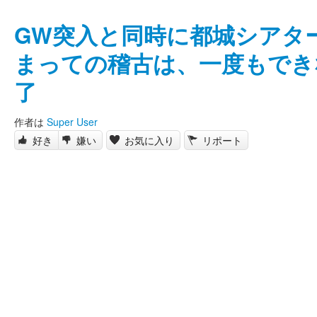
GW突入と同時に都城シアタ
まっての稽古は、一度もでき
了
作者は
Super User
好き
嫌い
お気に入り
リポート