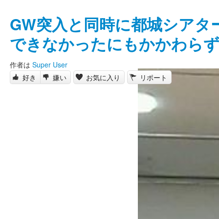
GW突入と同時に都城シアタ
できなかったにもかかわらず
作者は
Super User
好き
嫌い
お気に入り
リポート