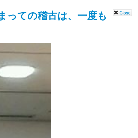
まっての稽古は、一度も
Close