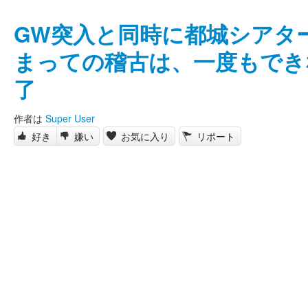
GW突入と同時に都城シアタ
まっての稽古は、一度もでき
了
作者は
Super User
好き
嫌い
お気に入り
リポート