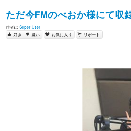
ただ今FMのべおか様にて収
作者は
Super User
好き
嫌い
お気に入り
リポート