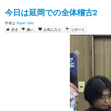
今日は延岡での全体稽古2
作者は
Super User
好き
嫌い
お気に入り
リポート