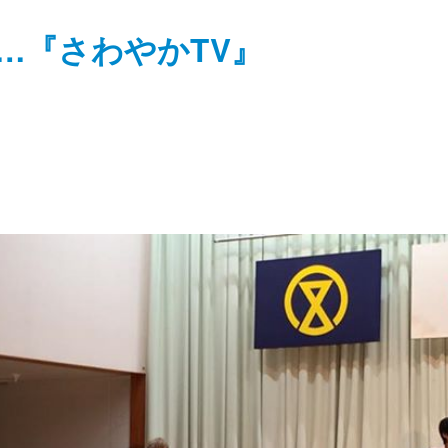
…『さわやかTV』