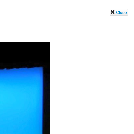
Close