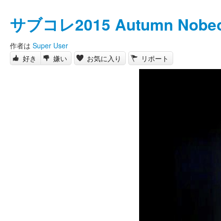
サブコレ2015 Autumn Nobe
作者は
Super User
好き
嫌い
お気に入り
リポート