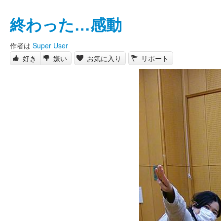
終わった…感動
作者は
Super User
好き
嫌い
お気に入り
リポート