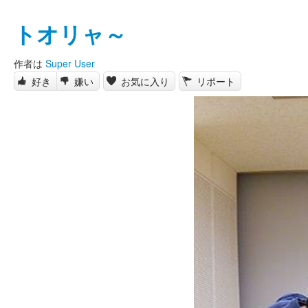
トオリャ～
作者は
Super User
好き
嫌い
お気に入り
リポート