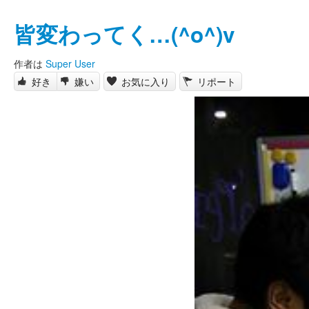
皆変わってく…(^o^)v
作者は
Super User
好き
嫌い
お気に入り
リポート