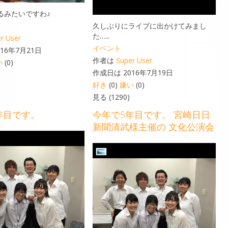
るみたいですわ♪
久しぶりにライブに出かけてみまし
た…...
r User
イベント
16年7月21日
作者は
Super User
い
(0)
作成日は 2016年7月19日
好き
(0)
嫌い
(0)
見る (1290)
年目です。
今年で5年目です。 宮崎日日
新聞清武様主催の 文化公演会