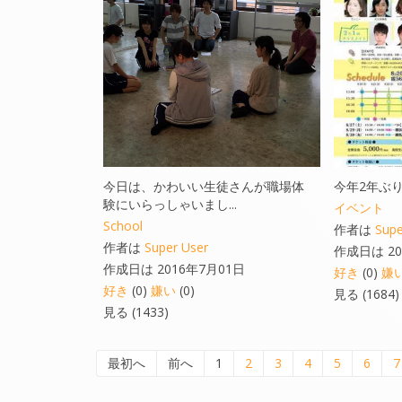
今日は、かわいい生徒さんが職場体
今年2年ぶりに
験にいらっしゃいまし...
イベント
School
作者は
Supe
作者は
Super User
作成日は 20
作成日は 2016年7月01日
好き
(0)
嫌
好き
(0)
嫌い
(0)
見る (1684)
見る (1433)
最初へ
前へ
1
2
3
4
5
6
7