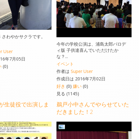
影 さわやかサクラです。
今年の学校公演は、浦島太郎パロデ
ィ版 子供達喜んでいただけたか
r User
な？...
16年7月05日
イベント
い
(0)
作者は
Super User
作成日は 2016年7月02日
好き
(0)
嫌い
(0)
見る (1145)
が生徒役で出演しま
鵜戸小中さんでやらせていた
だきました！2