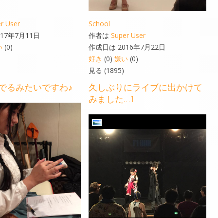
r User
School
17年7月11日
作者は
Super User
い
(0)
作成日は 2016年7月22日
好き
(0)
嫌い
(0)
見る (1895)
でるみたいですわ♪
久しぶりにライブに出かけて
みました…1