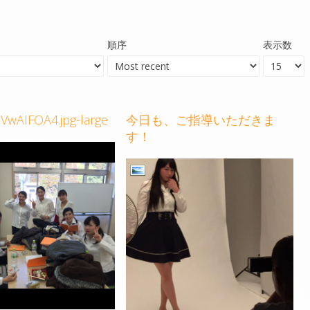
順序
表示数
wAIFOA4.jpg-large
今日も、ご指導いただきま
す！