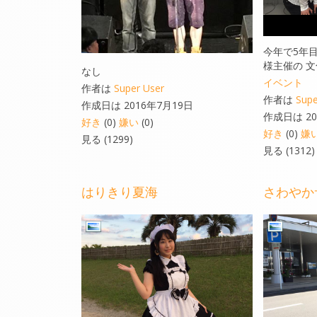
今年で5年
様主催の 
なし
イベント
作者は
Super User
作者は
Supe
作成日は 2016年7月19日
作成日は 20
好き
(0)
嫌い
(0)
好き
(0)
嫌
見る (1299)
見る (1312)
はりきり夏海
さわやか