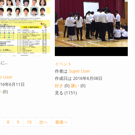
...
イベント
作者は
Super User
r User
作成日は 2016年6月08日
16年6月11日
好き
(0)
嫌い
(0)
い
(0)
見る (1151)
8
9
10
次へ
最後へ