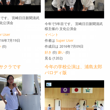
目です。 宮崎日日新聞清武
文化公演会
今年で5年目です。 宮崎日日新聞清武
様主催の 文化公演会
r User
イベント
16年7月19日
作者は
Super User
い
(0)
作成日は 2016年7月09日
好き
(0)
嫌い
(0)
見る (1202)
サクラです
今年の学校公演は、浦島太郎
パロディ版