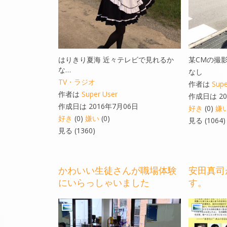
はりきり夏海 近々テレビで見れるか
某CMの撮
な…
なし
TV・ラジオ
作者は
Supe
作者は
Super User
作成日は 20
作成日は 2016年7月06日
好き
(0)
嫌
好き
(0)
嫌い
(0)
見る (1064)
見る (1360)
かわいい生徒さんが職場体験
安田真司
にいらっしゃいました
す。