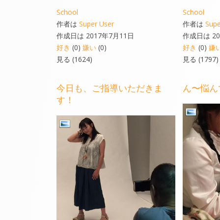
School
School
作者は
Super User
作者は
Supe
作成日は 2017年7月11日
作成日は 20
好き
(0)
嫌い
(0)
好き
(0)
嫌
見る (1624)
見る (1797)
今日も、ご指導いただきま
ん〜悩ん
す！