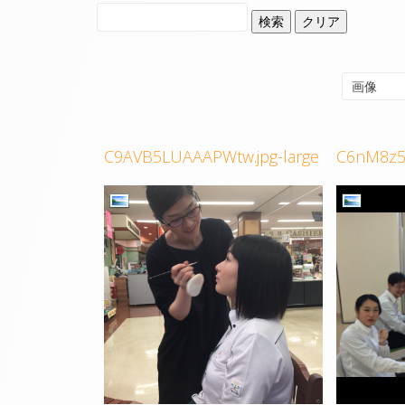
検索
クリア
C9AVB5LUAAAPWtw.jpg-large
C6nM8z5V